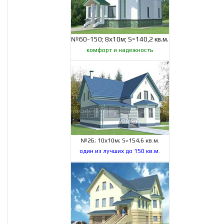
№60-150; 8х10м; S=140,2 кв.м.
комфорт и надежность
№2Б; 10х10м; S=154,6 кв.м.
один из лучших до 150 кв.м.