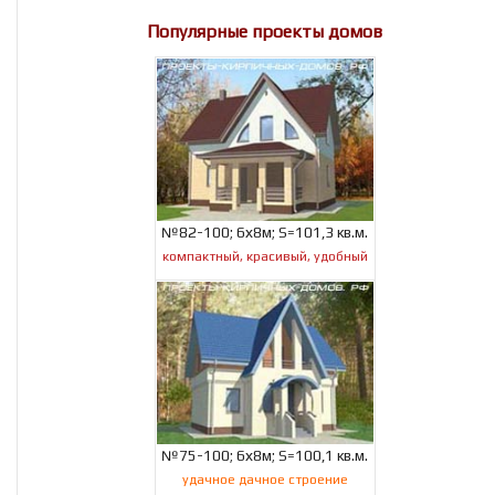
Популярные проекты домов
№82-100; 6х8м; S=101,3 кв.м.
компактный, красивый, удобный
№75-100; 6х8м; S=100,1 кв.м.
удачное дачное строение