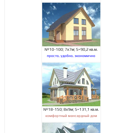
№10-100; 7х7м; S=90,2 кв.м.
просто, удобно, экономично
№18-150; 8х9м; S=131,1 кв.м.
комфортный мансардный дом