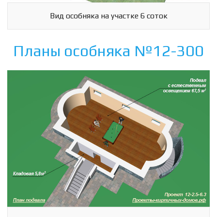
Вид особняка на участке 6 соток
Схема
Планы особняка №12-300
Сейчас
Статистика
Спутник
Гибрид
Панорамы