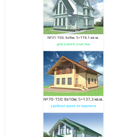
№31-150; 6х9м; S=119,1 кв.м.
для узкого участка
№70-150; 8х10м; S=137,3 кв.м.
удобное шале из кирпича