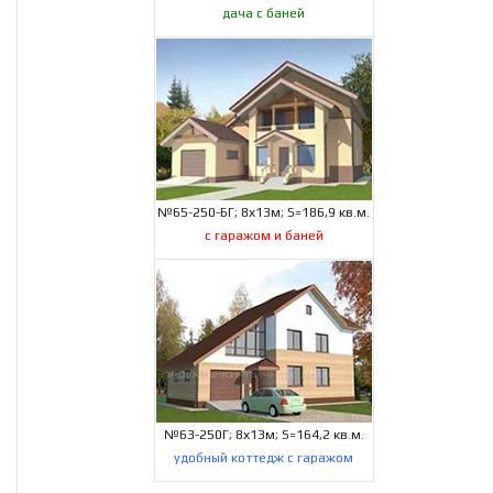
дача с баней
№65-250-БГ; 8х13м; S=186,9 кв.м.
с гаражом и баней
№63-250Г; 8х13м; S=164,2 кв.м.
удобный коттедж с гаражом