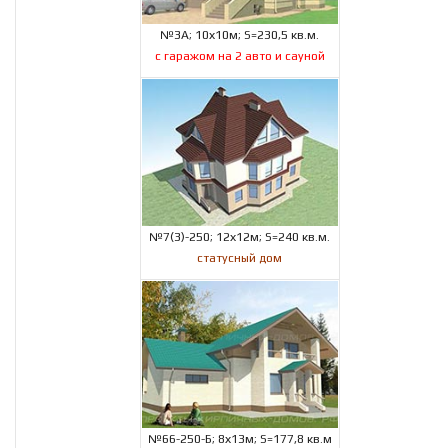
№3А; 10х10м; S=230,5 кв.м.
с гаражом на 2 авто и сауной
№7(3)-250; 12х12м; S=240 кв.м.
статусный дом
№66-250-Б; 8х13м; S=177,8 кв.м