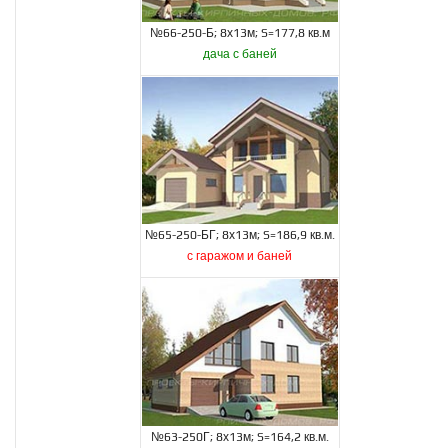
№66-250-Б; 8х13м; S=177,8 кв.м
дача с баней
№65-250-БГ; 8х13м; S=186,9 кв.м.
с гаражом и баней
№63-250Г; 8х13м; S=164,2 кв.м.