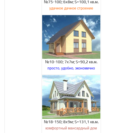
№75-100; 6х8м; S=100,1 кв.м.
удачное дачное строение
№10-100; 7х7м; S=90,2 кв.м.
просто, удобно, экономично
№18-150; 8х9м; S=131,1 кв.м.
комфортный мансардный дом