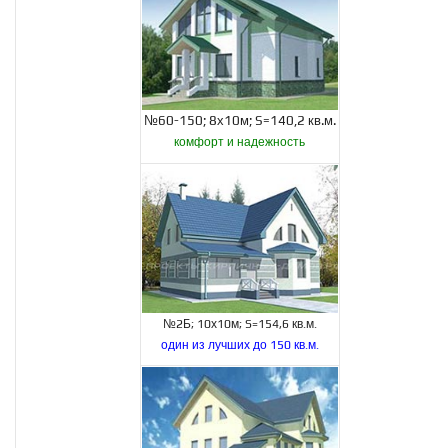
№60-150; 8х10м; S=140,2 кв.м.
комфорт и надежность
№2Б; 10х10м; S=154,6 кв.м.
один из лучших до 150 кв.м.