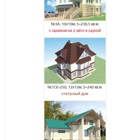
№3А; 10х10м; S=230,5 кв.м.
с гаражом на 2 авто и сауной
№7(3)-250; 12х12м; S=240 кв.м.
статусный дом