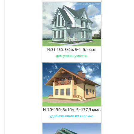
№31-150; 6х9м; S=119,1 кв.м.
для узкого участка
№70-150; 8х10м; S=137,3 кв.м.
удобное шале из кирпича