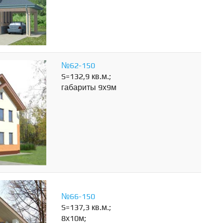
№62-150
S=132,9 кв.м.;
габариты 9х9м
№66-150
S=137,3 кв.м.;
8х10м;