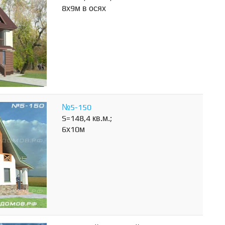
8х9м в осях
№5-150
S=148,4 кв.м.;
6х10м