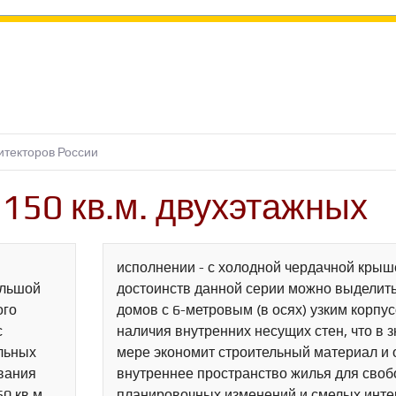
итекторов России
150 кв.м. двухэтажных
исполнении - с холодной чердачной крыш
ольшой
достоинств данной серии можно выделить
ого
домов с 6-метровым (в осях) узким корпу
с
наличия внутренних несущих стен, что в 
льных
мере экономит строительный материал и 
вания
внутреннее пространство жилья для сво
50 кв.м
планировочных изменений и смелых инт