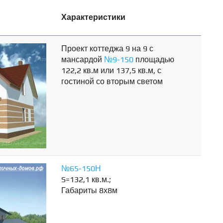
Характеристики
Проект коттеджа 9 на 9 с
мансардой
№9-150
площадью
122,2 кв.м или 137,5 кв.м, с
гостиной со вторым светом
№65-150Н
S=132,1 кв.м.;
Габариты 8х8м