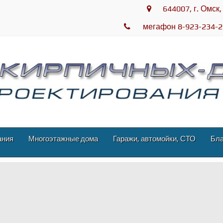
644007, г. Омск,
мегафон 8-923-234-2
ания
Многоэтажные дома
Гаражи, автомойки, СТО
Бла
ая
овича