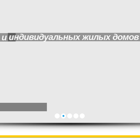
д
о
м
о
в
и
к
о
т
т
е
д
ж
е
й