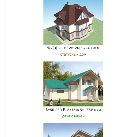
№7(3)-250; 12х12м; S=240 кв.м.
статусный дом
№66-250-Б; 8х13м; S=177,8 кв.м
дача с баней