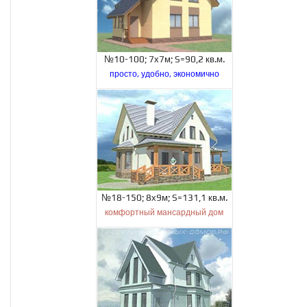
№10-100; 7х7м; S=90,2 кв.м.
просто, удобно, экономично
№18-150; 8х9м; S=131,1 кв.м.
комфортный мансардный дом