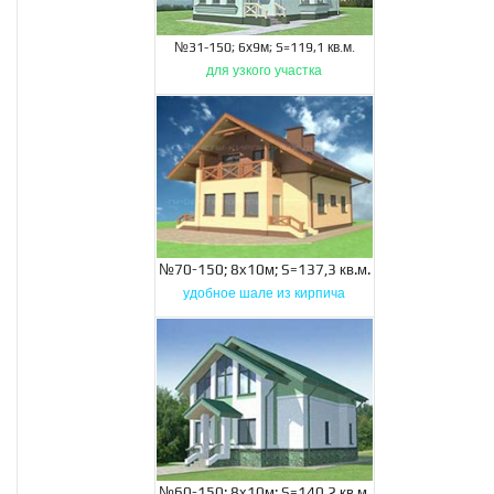
№31-150; 6х9м; S=119,1 кв.м.
для узкого участка
№70-150; 8х10м; S=137,3 кв.м.
удобное шале из кирпича
№60-150; 8х10м; S=140,2 кв.м.