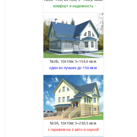
комфорт и надежность
№2Б; 10х10м; S=154,6 кв.м.
один из лучших до 150 кв.м.
№3А; 10х10м; S=230,5 кв.м.
с гаражом на 2 авто и сауной