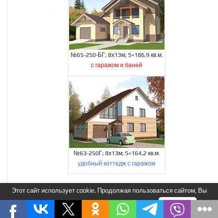
№65-250-БГ; 8х13м; S=186,9 кв.м.
с гаражом и баней
№63-250Г; 8х13м; S=164,2 кв.м.
удобный коттедж с гаражом
Этот сайт использует cookie. Продолжая пользоваться сайтом, Вы
Возникли вопросы по проекту?
соглашаетесь на использование нами cookie.
Я понимаю