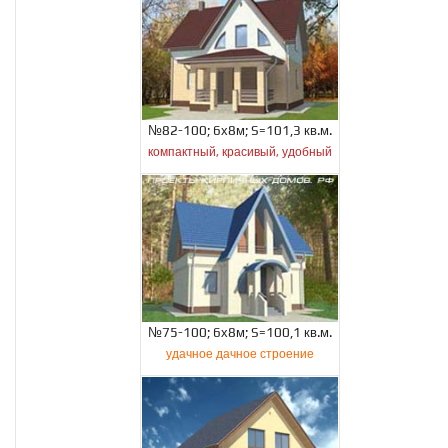
№82-100; 6х8м; S=101,3 кв.м.
компактный, красивый, удобный
№75-100; 6х8м; S=100,1 кв.м.
удачное дачное строение