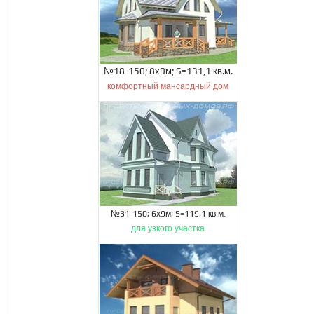
№18-150; 8х9м; S=131,1 кв.м.
комфортный мансардный дом
№31-150; 6х9м; S=119,1 кв.м.
для узкого участка