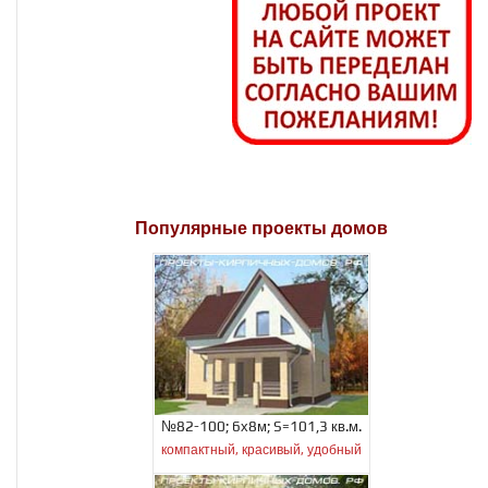
Популярные проекты домов
№82-100; 6х8м; S=101,3 кв.м.
компактный, красивый, удобный