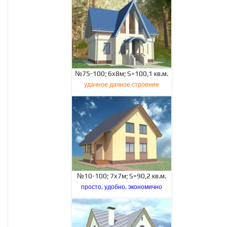
№75-100; 6х8м; S=100,1 кв.м.
удачное дачное строение
№10-100; 7х7м; S=90,2 кв.м.
просто, удобно, экономично