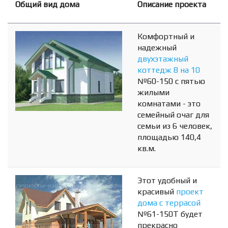
Общий вид дома
Описание проекта
Комфортный и
надежный
двухэтажный
коттедж 8 на 10
№60-150 с пятью
жилыми
комнатами - это
семейный очаг для
семьи из 6 человек,
площадью 140,4
кв.м.
Этот удобный и
красивый
проект
дома с террасой
№61-150Т будет
прекрасно