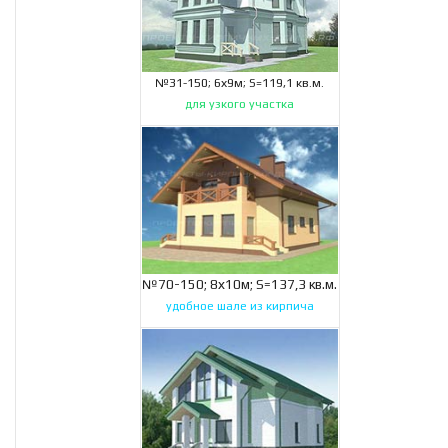
№31-150; 6х9м; S=119,1 кв.м.
для узкого участка
№70-150; 8х10м; S=137,3 кв.м.
удобное шале из кирпича