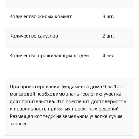
Количество жилых комнат
3 шт.
Схема
Сейчас
Статистика
Спутник
Гибрид
Количество санузлов
2 шт.
Панорамы
Количество проживающих людей
4 чел.
При проектировании фундамента дома 9 на 10 с
мансардой необходимо знать геологию участка
для строительства. Это обеспечит достоверность
и правильность принятых проектных решений.
Размещая коттедж на земельном участке лучше
заранее