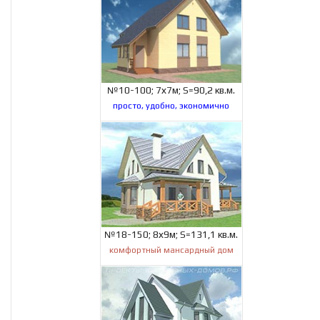
№10-100; 7х7м; S=90,2 кв.м.
просто, удобно, экономично
№18-150; 8х9м; S=131,1 кв.м.
комфортный мансардный дом