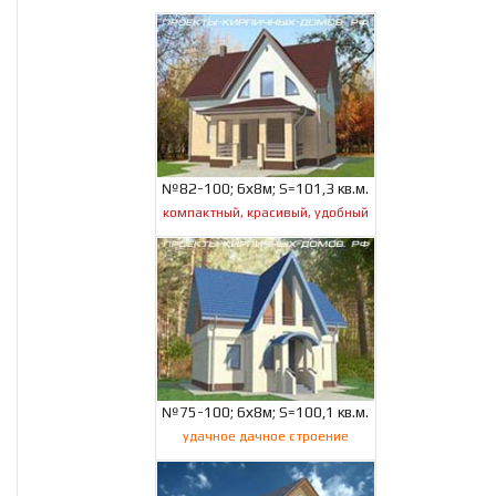
№82-100; 6х8м; S=101,3 кв.м.
компактный, красивый, удобный
№75-100; 6х8м; S=100,1 кв.м.
удачное дачное строение