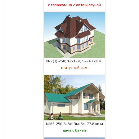
с гаражом на 2 авто и сауной
№7(3)-250; 12х12м; S=240 кв.м.
статусный дом
№66-250-Б; 8х13м; S=177,8 кв.м
дача с баней