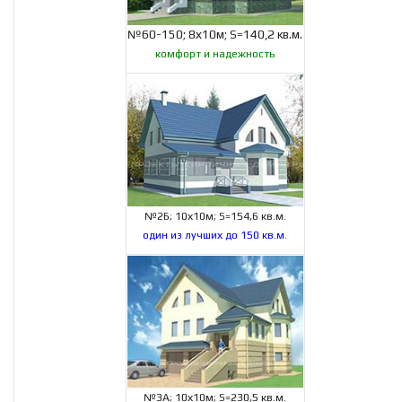
№60-150; 8х10м; S=140,2 кв.м.
комфорт и надежность
№2Б; 10х10м; S=154,6 кв.м.
один из лучших до 150 кв.м.
№3А; 10х10м; S=230,5 кв.м.