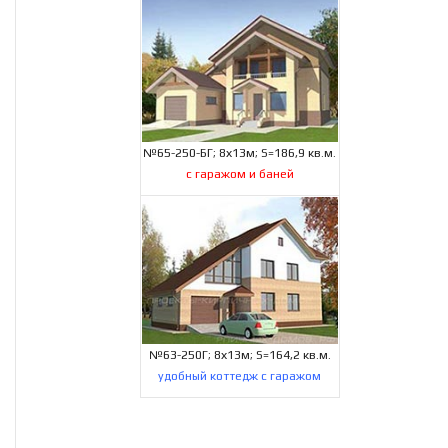
№65-250-БГ; 8х13м; S=186,9 кв.м.
с гаражом и баней
№63-250Г; 8х13м; S=164,2 кв.м.
удобный коттедж с гаражом