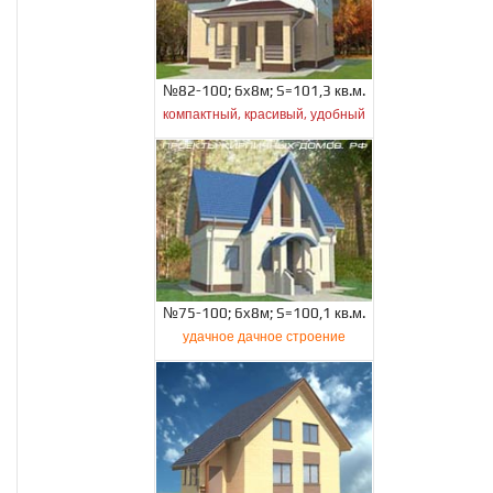
№82-100; 6х8м; S=101,3 кв.м.
компактный, красивый, удобный
№75-100; 6х8м; S=100,1 кв.м.
удачное дачное строение