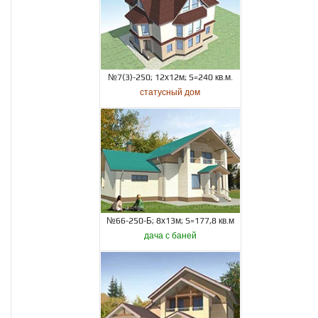
№7(3)-250; 12х12м; S=240 кв.м.
статусный дом
№66-250-Б; 8х13м; S=177,8 кв.м
дача с баней