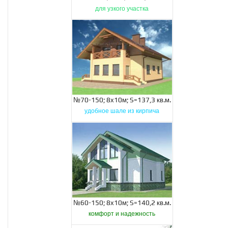
для узкого участка
№70-150; 8х10м; S=137,3 кв.м.
удобное шале из кирпича
№60-150; 8х10м; S=140,2 кв.м.
комфорт и надежность