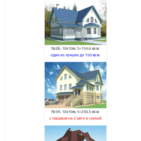
№2Б; 10х10м; S=154,6 кв.м.
один из лучших до 150 кв.м.
№3А; 10х10м; S=230,5 кв.м.
с гаражом на 2 авто и сауной