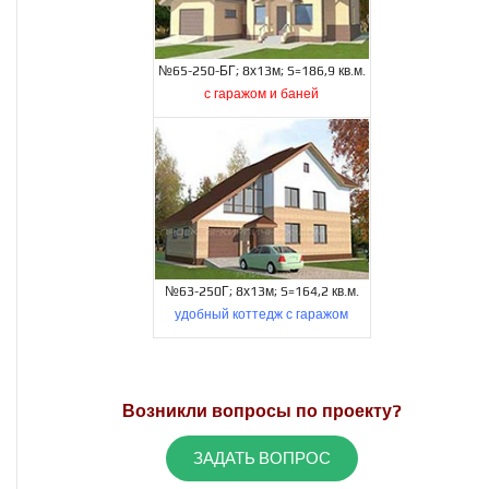
№65-250-БГ; 8х13м; S=186,9 кв.м.
с гаражом и баней
№63-250Г; 8х13м; S=164,2 кв.м.
удобный коттедж с гаражом
Возникли вопросы по проекту?
ЗАДАТЬ ВОПРОС