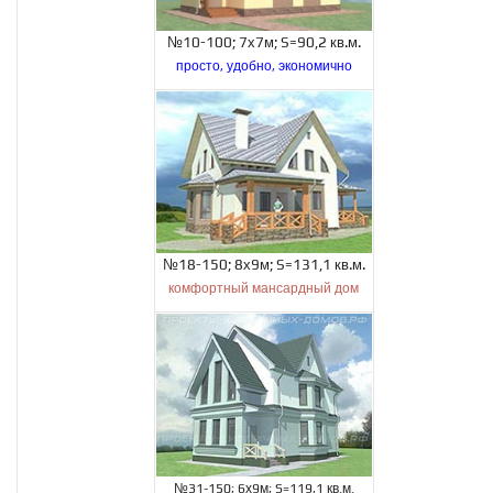
№10-100; 7х7м; S=90,2 кв.м.
просто, удобно, экономично
№18-150; 8х9м; S=131,1 кв.м.
комфортный мансардный дом
№31-150; 6х9м; S=119,1 кв.м.