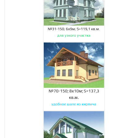
№31-150; 6х9м; S=119,1 кв.м.
для узкого участка
№70-150; 8х10м; S=137,3
кв.м.
удобное шале из кирпича