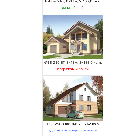
№66-250-Б; 8х13м; S=177,8 кв.м
дача с баней
№65-250-БГ; 8х13м; S=186,9 кв.м.
с гаражом и баней
№63-250Г; 8х13м; S=164,2 кв.м.
удобный коттедж с гаражом