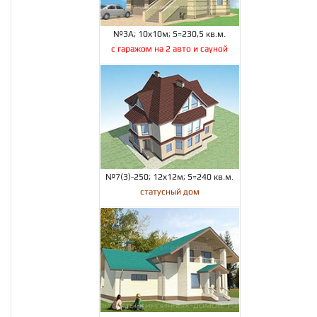
№3А; 10х10м; S=230,5 кв.м.
с гаражом на 2 авто и сауной
№7(3)-250; 12х12м; S=240 кв.м.
статусный дом