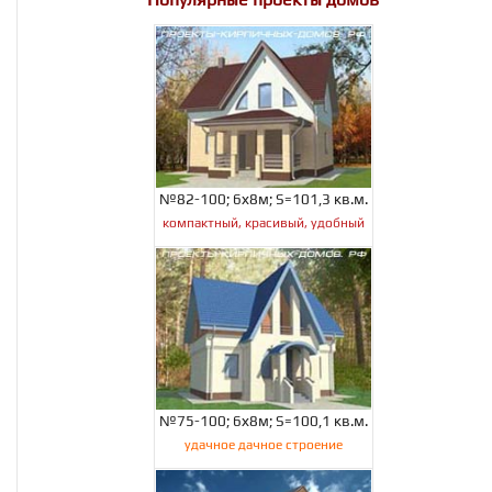
№82-100; 6х8м; S=101,3 кв.м.
компактный, красивый, удобный
№75-100; 6х8м; S=100,1 кв.м.
удачное дачное строение