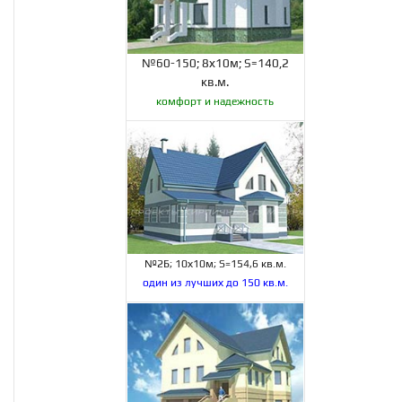
№60-150; 8х10м; S=140,2
кв.м.
комфорт и надежность
№2Б; 10х10м; S=154,6 кв.м.
один из лучших до 150 кв.м.