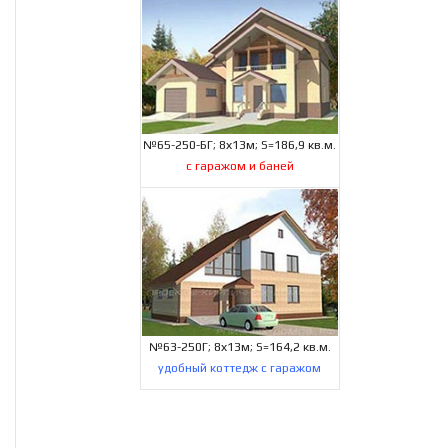
№65-250-БГ; 8х13м; S=186,9 кв.м.
с гаражом и баней
№63-250Г; 8х13м; S=164,2 кв.м.
удобный коттедж с гаражом