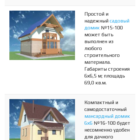
Простой и
надежный
садовый
домик
№15-100
может быть
выполнен из
любого
строительного
материала.
Габариты строения
6х6,5 м; площадь
69,0 кв.м.
Компактный и
самодостаточный
мансардный домик
6х6
№16-100 будет
несомненно удобен
для дачного