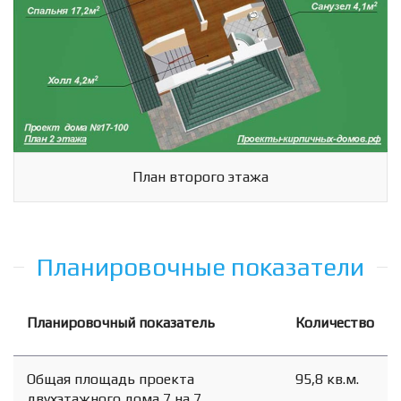
Схема
Сейчас
Статистика
Спутник
Гибрид
Панорамы
План второго этажа
Планировочные показатели
Планировочный показатель
Количество
Общая площадь проекта
95,8 кв.м.
двухэтажного дома 7 на 7