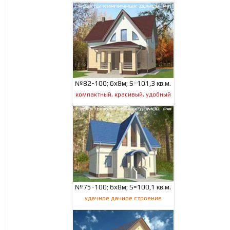
№82-100; 6х8м; S=101,3 кв.м.
компактный, красивый, удобный
№75-100; 6х8м; S=100,1 кв.м.
удачное дачное строение