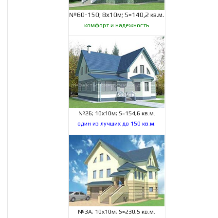
№60-150; 8х10м; S=140,2 кв.м.
комфорт и надежность
№2Б; 10х10м; S=154,6 кв.м.
один из лучших до 150 кв.м.
№3А; 10х10м; S=230,5 кв.м.