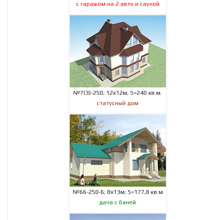
с гаражом на 2 авто и сауной
№7(3)-250; 12х12м; S=240 кв.м.
статусный дом
№66-250-Б; 8х13м; S=177,8 кв.м
дача с баней