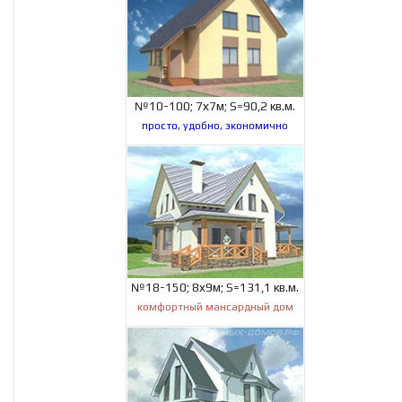
№10-100; 7х7м; S=90,2 кв.м.
просто, удобно, экономично
№18-150; 8х9м; S=131,1 кв.м.
комфортный мансардный дом