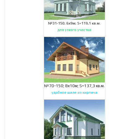
№31-150; 6х9м; S=119,1 кв.м.
для узкого участка
№70-150; 8х10м; S=137,3 кв.м.
удобное шале из кирпича