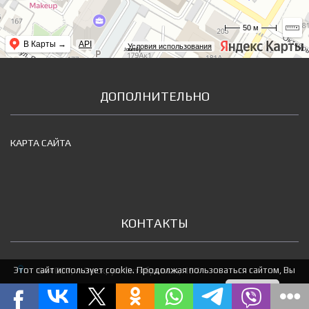
50 м
В Карты →
API
Условия использования
Joomly
ДОПОЛНИТЕЛЬНО
КАРТА САЙТА
КОНТАКТЫ
Этот сайт использует cookie. Продолжая пользоваться сайтом, Вы
644007, г. Омск, ул. Октябрьская, 157
соглашаетесь на использование нами cookie.
Я понимаю
8-905-082-4330 (WhatsApp)