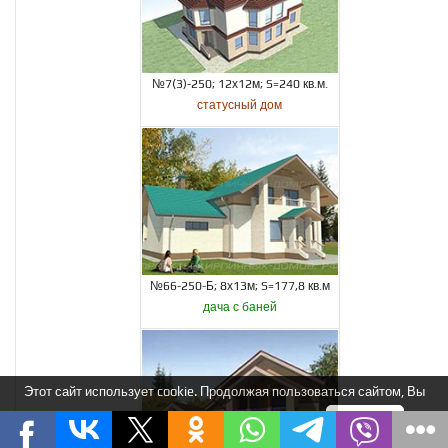
№7(3)-250; 12х12м; S=240 кв.м.
статусный дом
№66-250-Б; 8х13м; S=177,8 кв.м
дача с баней
Этот сайт использует cookie. Продолжая пользоваться сайтом, Вы
соглашаетесь на использование нами cookie.
Я понимаю