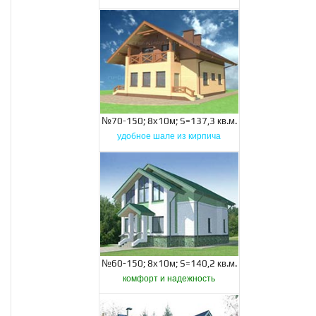
№70-150; 8х10м; S=137,3 кв.м.
удобное шале из кирпича
№60-150; 8х10м; S=140,2 кв.м.
комфорт и надежность