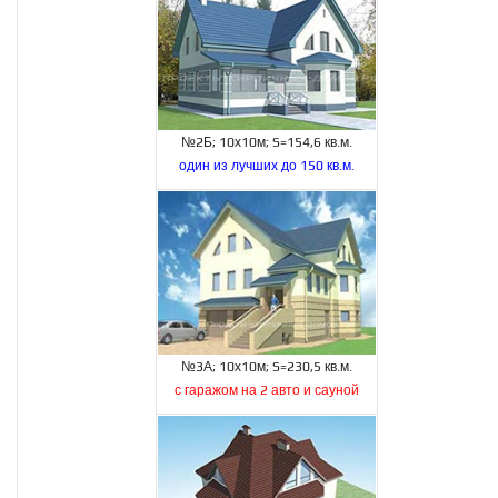
№2Б; 10х10м; S=154,6 кв.м.
один из лучших до 150 кв.м.
№3А; 10х10м; S=230,5 кв.м.
с гаражом на 2 авто и сауной