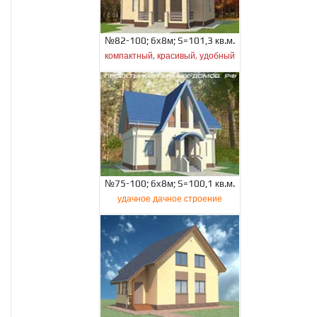
№82-100; 6х8м; S=101,3 кв.м.
компактный, красивый, удобный
№75-100; 6х8м; S=100,1 кв.м.
удачное дачное строение