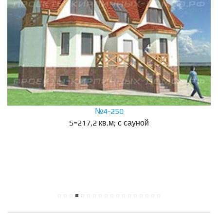
№5-250
S=169,9 кв.м